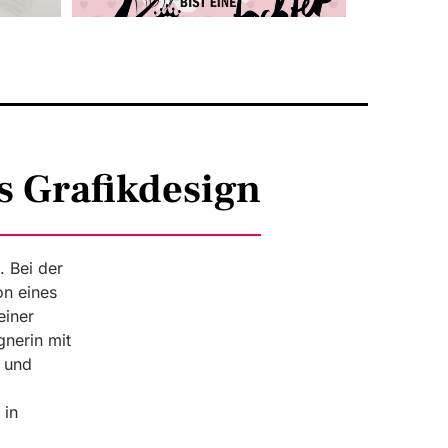
us Grafikdesign
. Bei der
on eines
einer
gnerin mit
l und
 in