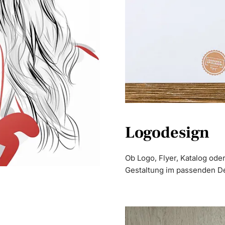
Logodesign
Ob Logo, Flyer, Katalog oder
Gestaltung im passenden D