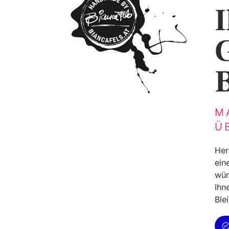
I
M
Ü
Her
ein
wün
Ihn
Ble